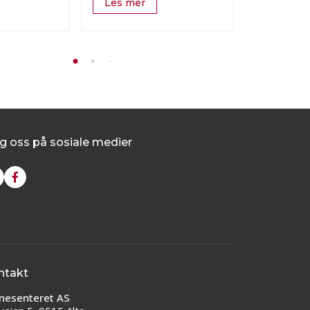
Les mer
Les mer
g oss på sosiale medier
ntakt
nesenteret AS