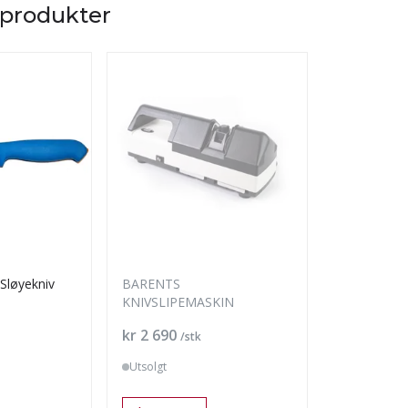
 produkter
Sløyekniv
BARENTS
570065 Rogn
KNIVSLIPEMASKIN
Pris
Pris
kr 2 690
kr 358
/stk
/stk
Utsolgt
Utsolgt