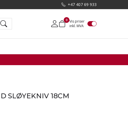
+47 407 69 933
0
Vis priser
inkl. MVA
Mine sider
D SLØYEKNIV 18CM
1