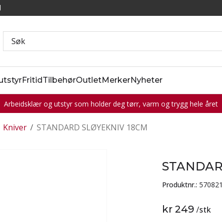
l
utstyr
Fritid
Tilbehør
Outlet
Merker
Nyheter
Arbeidsklær og utstyr som holder deg tørr, varm og trygg hele året
Kniver
/
STANDARD SLØYEKNIV 18CM
STANDAR
Produktnr.:
57082
kr 249
/
stk