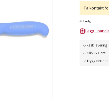
Ta kontakt for
Lager
Utsolgt
Legg i handle
Rask levering
Klikk & Hent
Trygg netthan