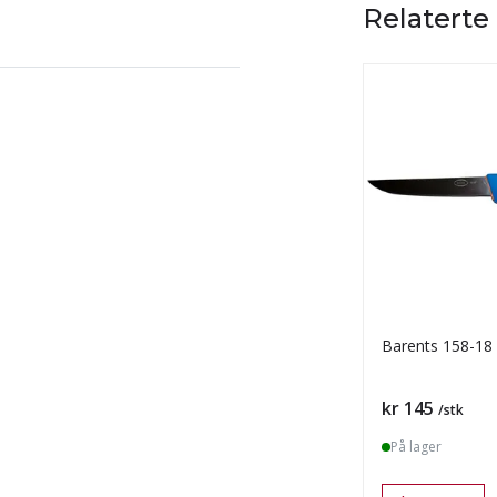
Relaterte
Barents 158-18 
Pris
kr 145
/stk
På lager