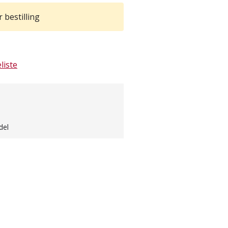
 bestilling
liste
del