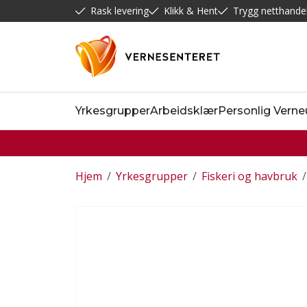
Rask levering
Klikk & Hent
Trygg netthande
Yrkesgrupper
Arbeidsklær
Personlig Verne
Hjem
/
Yrkesgrupper
/
Fiskeri og havbruk
/