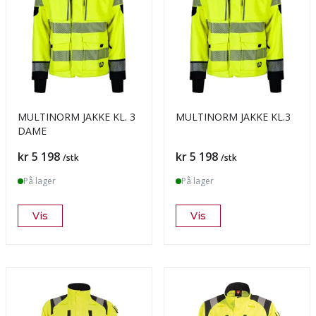
MULTINORM JAKKE KL. 3
MULTINORM JAKKE KL.3
DAME
Pris
Pris
kr 5 198
kr 5 198
/stk
/stk
På lager
På lager
Vis
Vis