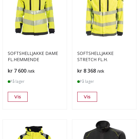
SOFTSHELLJAKKE DAME
SOFTSHELLJAKKE
FL.HEMMENDE
STRETCH FL.H.
Pris
Pris
kr 7 600
kr 8 368
/stk
/stk
På lager
På lager
Vis
Vis