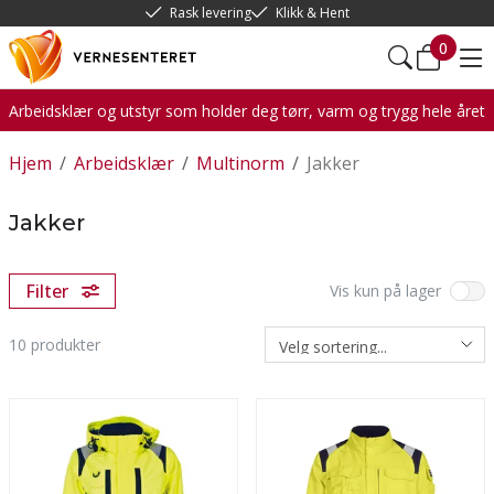
Rask levering
Klikk & Hent
0
Arbeidsklær og utstyr som holder deg tørr, varm og trygg hele året
Hjem
/
Arbeidsklær
/
Multinorm
/
Jakker
Jakker
Filter
Vis kun på lager
10
produkter