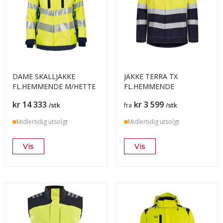
DAME SKALLJAKKE
JAKKE TERRA TX
FL.HEMMENDE M/HETTE
FL.HEMMENDE
Pris
Pris
kr 14 333
kr 3 599
/stk
fra
/stk
Midlertidig utsolgt
Midlertidig utsolgt
Vis
Vis