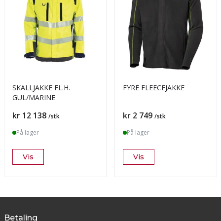
SKALLJAKKE FL.H.
FYRE FLEECEJAKKE
GUL/MARINE
Pris
Pris
kr 12 138
kr 2 749
/stk
/stk
På lager
På lager
Vis
Vis
Betaling