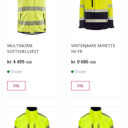
MULTINORM
VINTERJAKKE M/HETTE
SOFTSHELLVEST
HV FR
Pris
Pris
kr 4 499
kr 9 686
/stk
/stk
På lager
På lager
Vis
Vis