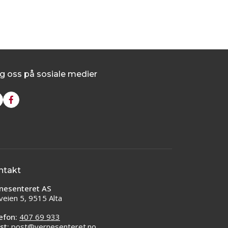
g oss på sosiale medier
ntakt
nesenteret AS
veien 5, 9515 Alta
efon:
407 69 933
st:
post@vernesenteret.no