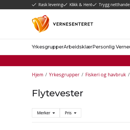
Rask levering
Klikk & Hent
Trygg netthande
Yrkesgrupper
Arbeidsklær
Personlig Verne
Hjem
/
Yrkesgrupper
/
Fiskeri og havbruk
/
Flytevester
Merker
Pris