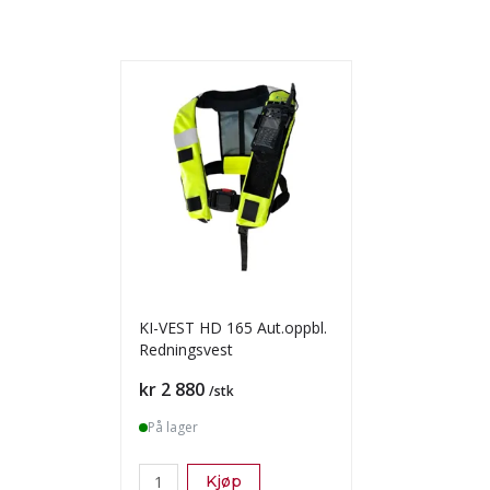
KI-VEST HD 165 Aut.oppbl.
Redningsvest
Pris
kr 2 880
/stk
På lager
Kjøp