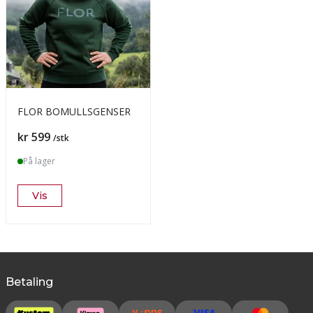
FLOR BOMULLSGENSER
Pris
kr 599
/stk
På lager
Vis
Betaling