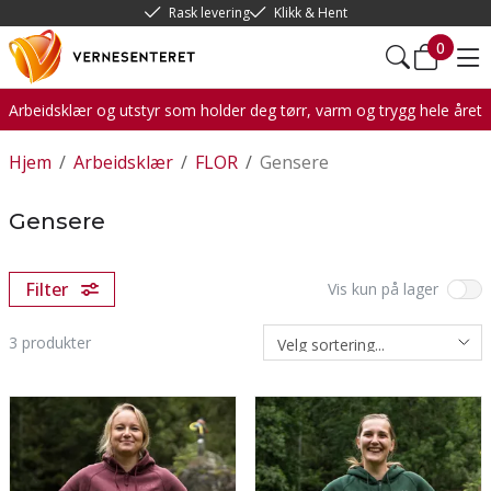
Rask levering
Klikk & Hent
0
Arbeidsklær og utstyr som holder deg tørr, varm og trygg hele året
Hjem
/
Arbeidsklær
/
FLOR
/
Gensere
Gensere
Filter
Vis kun på lager
3
produkter