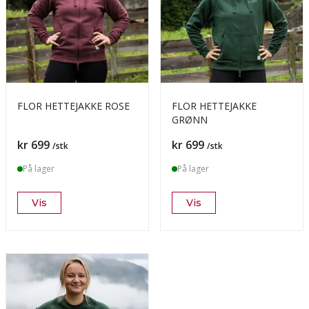
FLOR HETTEJAKKE ROSE
FLOR HETTEJAKKE
GRØNN
Pris
Pris
kr 699
kr 699
/stk
/stk
På lager
På lager
Vis
Vis