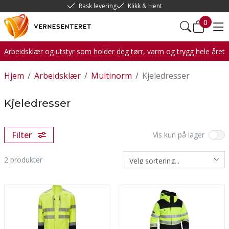
Rask levering
Klikk & Hent
0
Arbeidsklær og utstyr som holder deg tørr, varm og trygg hele året
Hjem
/
Arbeidsklær
/
Multinorm
/
Kjeledresser
Kjeledresser
Filter
Vis kun på lager
2
produkter