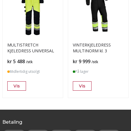
MULTISTRETCH
VINTERKJELEDRESS
KJELEDRESS UNIVERSAL
MULTINORM kl. 3
Pris
Pris
kr 5 488
kr 9 999
/stk
/stk
Midlertidig utsolgt
På lager
Vis
Vis
Betaling