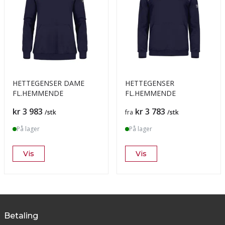
HETTEGENSER DAME
HETTEGENSER
FL.HEMMENDE
FL.HEMMENDE
Pris
Pris
kr 3 983
kr 3 783
/stk
fra
/stk
På lager
På lager
Vis
Vis
Betaling