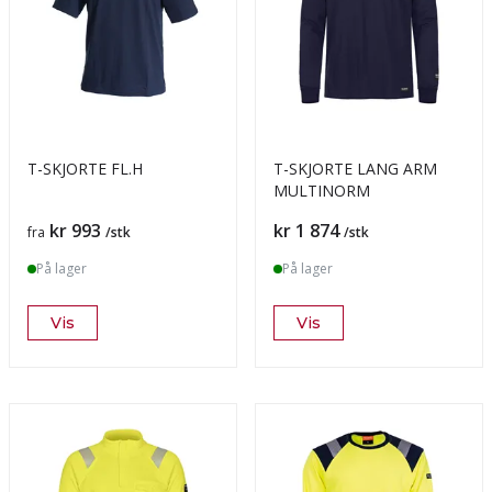
T-SKJORTE FL.H
T-SKJORTE LANG ARM
MULTINORM
Pris
Pris
kr 993
kr 1 874
fra
/stk
/stk
På lager
På lager
Vis
Vis