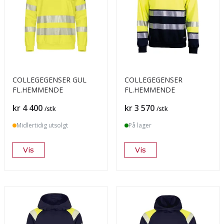
COLLEGEGENSER GUL
COLLEGEGENSER
FL.HEMMENDE
FL.HEMMENDE
Pris
Pris
kr 4 400
kr 3 570
/stk
/stk
Midlertidig utsolgt
På lager
Vis
Vis