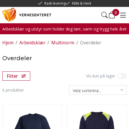
Rask levering
Klikk & Hent
0
Arbeidsklær og utstyr som holder deg tørr, varm og trygg hele året
Hjem
/
Arbeidsklær
/
Multinorm
/
Overdeler
Overdeler
Filter
Vis kun på lager
6
produkter