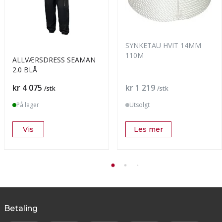
SYNKETAU HVIT 14MM
110M
ALLVÆRSDRESS SEAMAN
2.0 BLÅ
Pris
Pris
kr 4 075
kr 1 219
/stk
/stk
På lager
Utsolgt
Vis
Les mer
Betaling