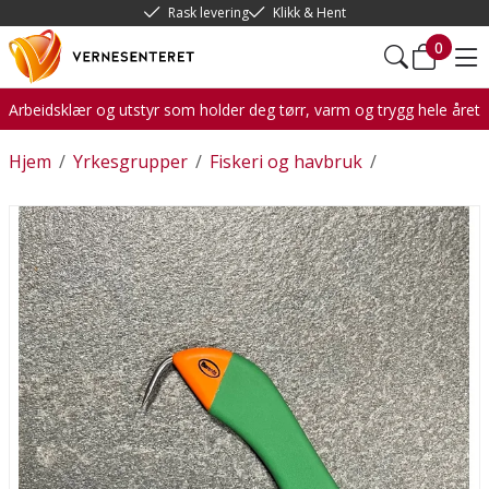
Rask levering
Klikk & Hent
0
Arbeidsklær og utstyr som holder deg tørr, varm og trygg hele året
Hjem
/
Yrkesgrupper
/
Fiskeri og havbruk
/