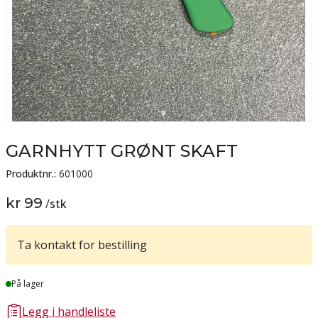
GARNHYTT GRØNT SKAFT
Produktnr.:
601000
kr 99
/
stk
Ta kontakt for bestilling
Lager
På lager
Legg i handleliste