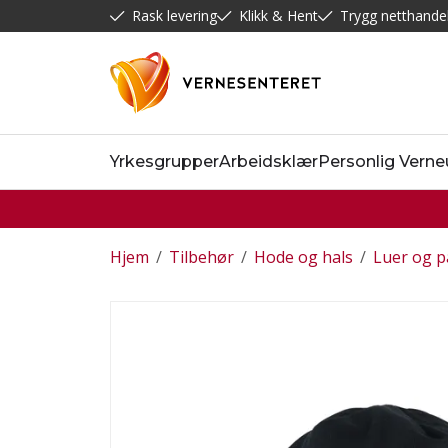
Rask levering
Klikk & Hent
Trygg netthande
Yrkesgrupper
Arbeidsklær
Personlig Verne
Hjem
/
Tilbehør
/
Hode og hals
/
Luer og 