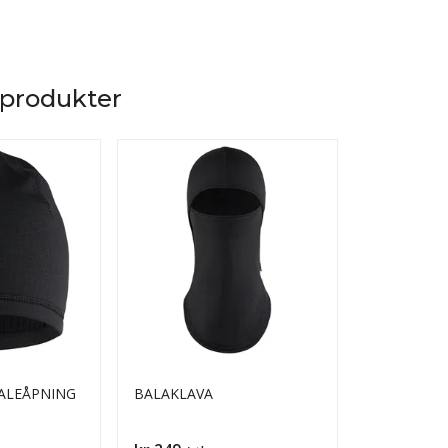
 produkter
ALEÅPNING
BALAKLAVA
HH TECH V