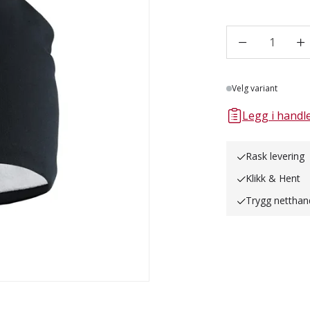
1
Lager
Velg variant
Legg i handle
Rask levering
Klikk & Hent
Trygg netthan