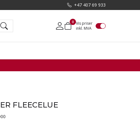
+47 407 69 933
0
Vis priser
inkl. MVA
Mine sider
ER FLEECELUE
000