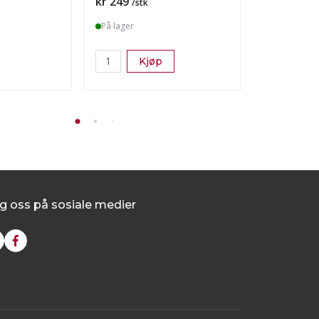
Pris
Pris
kr 249
kr 687
/stk
/stk
På lager
På lager
Kjøp
Vis
g oss på sosiale medier