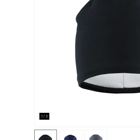
1
/
3