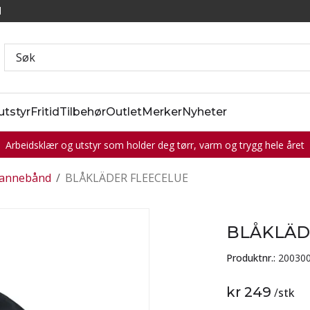
l
utstyr
Fritid
Tilbehør
Outlet
Merker
Nyheter
Arbeidsklær og utstyr som holder deg tørr, varm og trygg hele året
pannebånd
/
BLÅKLÄDER FLEECELUE
BLÅKLÄD
Produktnr.:
20030
kr 249
/
stk