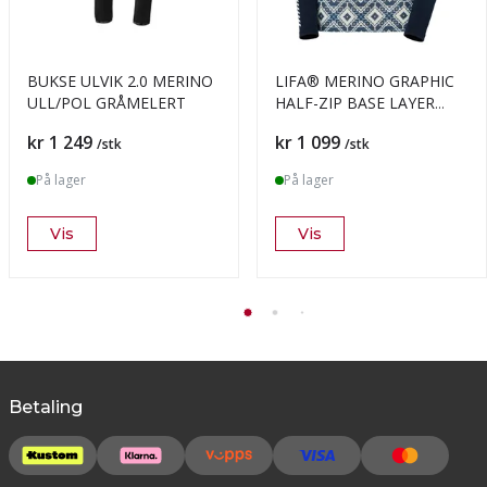
BUKSE ULVIK 2.0 MERINO
LIFA® MERINO GRAPHIC
ULL/POL GRÅMELERT
HALF-ZIP BASE LAYER
DAME
Pris
Pris
kr 1 249
kr 1 099
/stk
/stk
På lager
På lager
Vis
Vis
Betaling