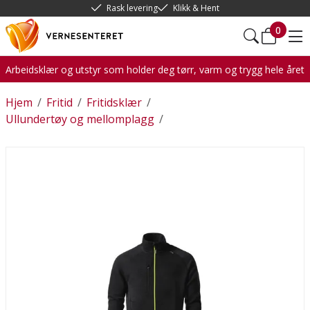
Rask levering
Klikk & Hent
0
Arbeidsklær og utstyr som holder deg tørr, varm og trygg hele året
Hjem
/
Fritid
/
Fritidsklær
/
Ullundertøy og mellomplagg
/