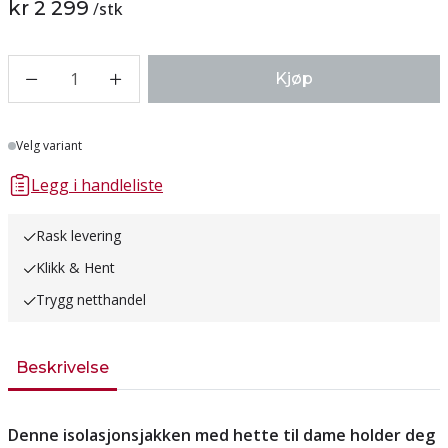
kr 2 299
/
stk
1
Kjøp
Lager
Velg variant
Legg i handleliste
Rask levering
Klikk & Hent
Trygg netthandel
Beskrivelse
Denne isolasjonsjakken med hette til dame holder deg