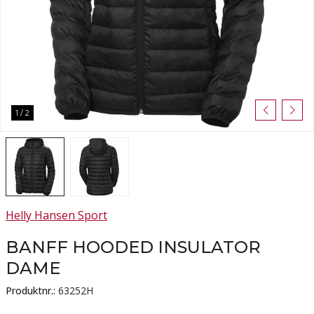
1
/
2
Helly Hansen Sport
BANFF HOODED INSULATOR
DAME
Produktnr.:
63252H