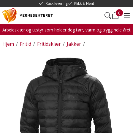
Rask levering
Klikk & Hent
0
Arbeidsklær og utstyr som holder deg tørr, varm og trygg hele året
Hjem
/
Fritid
/
Fritidsklær
/
Jakker
/