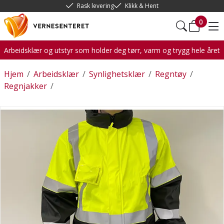
Rask levering
Klikk & Hent
0
Arbeidsklær og utstyr som holder deg tørr, varm og trygg hele året
Hjem
/
Arbeidsklær
/
Synlighetsklær
/
Regntøy
/
Regnjakker
/