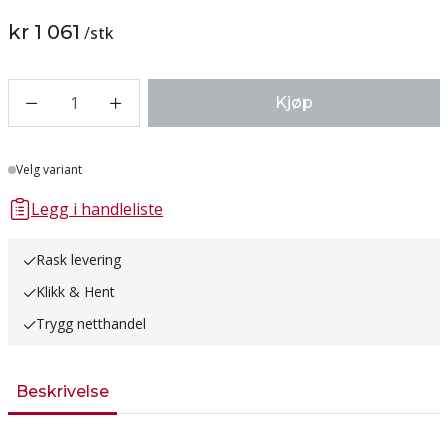
kr 1 061
/
stk
1
Kjøp
Lager
Velg variant
Legg i handleliste
Rask levering
Klikk & Hent
Trygg netthandel
Beskrivelse