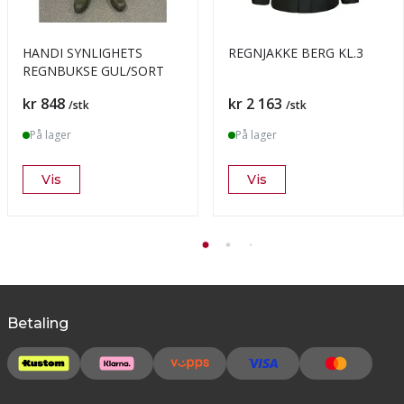
HANDI SYNLIGHETS
REGNJAKKE BERG KL.3
REGNBUKSE GUL/SORT
Pris
Pris
kr 848
kr 2 163
/stk
/stk
På lager
På lager
Vis
Vis
Betaling