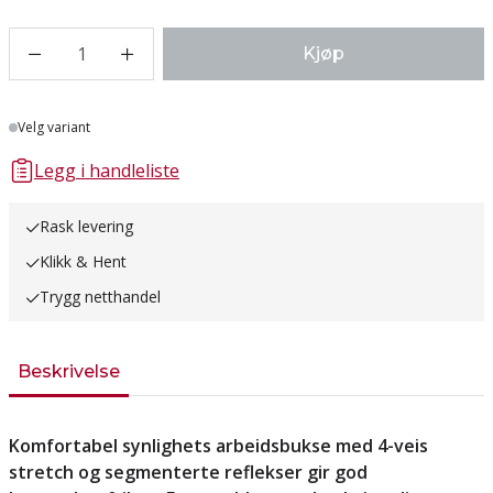
1
Kjøp
Lager
Velg variant
Legg i handleliste
Rask levering
Klikk & Hent
Trygg netthandel
Beskrivelse
Komfortabel synlighets arbeidsbukse med 4-veis
stretch og segmenterte reflekser gir god