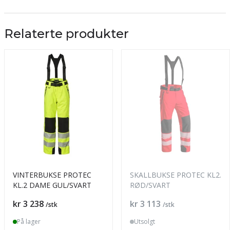
Relaterte produkter
VINTERBUKSE PROTEC
SKALLBUKSE PROTEC KL2.
KL.2 DAME GUL/SVART
RØD/SVART
Pris
Pris
kr 3 238
kr 3 113
/stk
/stk
På lager
Utsolgt