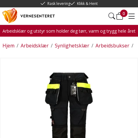
Rask levering
Klikk & Hent
0
Arbeidsklær og utstyr som holder deg tørr, varm og trygg hele året
Hjem
/
Arbeidsklær
/
Synlighetsklær
/
Arbeidsbukser
/