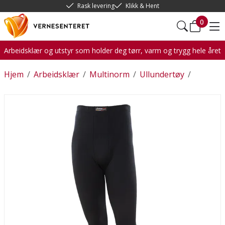
Rask levering
Klikk & Hent
0
Arbeidsklær og utstyr som holder deg tørr, varm og trygg hele året
Hjem
/
Arbeidsklær
/
Multinorm
/
Ullundertøy
/