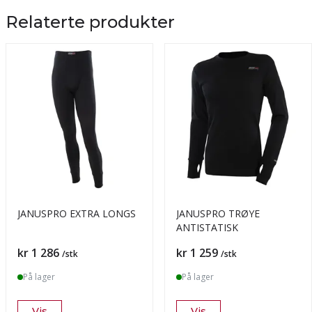
Relaterte produkter
JANUSPRO EXTRA LONGS
JANUSPRO TRØYE
ANTISTATISK
Pris
Pris
kr 1 286
kr 1 259
/stk
/stk
På lager
På lager
Vis
Vis