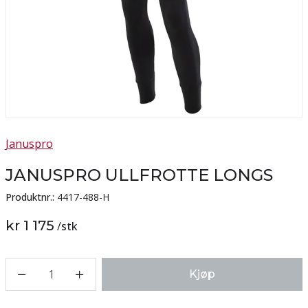
Januspro
JANUSPRO ULLFROTTE LONGS
Produktnr.:
4417-488-H
kr 1 175
/
stk
1
Kjøp