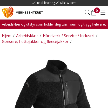
Rask levering
Klikk & Hent
0
Arbeidsklær og utstyr som holder deg tørr, varm og trygg hele året
Hjem
/
Arbeidsklær
/
Håndverk / Service / Industri
/
Gensere, hettejakker og fleecejakker
/