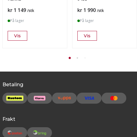
Pris
Pris
kr 1 149
kr 1 990
/stk
/stk
På lager
På lager
Vis
Vis
Betaling
Frakt