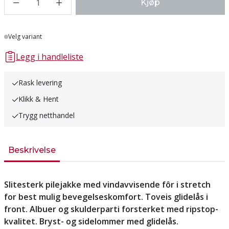
1
Kjøp
Lager
Velg variant
Legg i handleliste
Rask levering
Klikk & Hent
Trygg netthandel
Beskrivelse
Slitesterk pilejakke med vindavvisende fôr i stretch
for best mulig bevegelseskomfort. Toveis glidelås i
front. Albuer og skulderparti forsterket med ripstop-
kvalitet. Bryst- og sidelommer med glidelås.