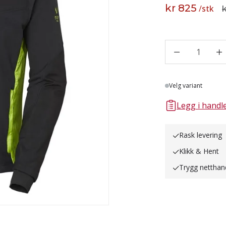
kr 825
/
stk
k
1
Lager
Velg variant
Legg i handle
Rask levering
Klikk & Hent
Trygg netthan