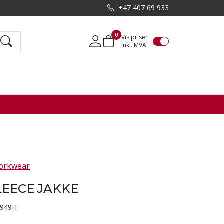
+47 407 69 933
0
Vis priser
inkl. MVA
Mine sider
orkwear
LEECE JAKKE
_949H