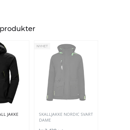
 produkter
NYHET
LL JAKKE
SKALLJAKKE NORDIC SVART
FEVIK LIGH
DAME
SOFTSHELL