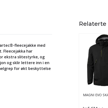
Relaterte
olartec®-fleecejakke med
t. Fleecejakka har
r ekstra slitestyrke, og
on og sklir lettere inn i en
elgrep for økt beskyttelse
MAGNI EVO SKA