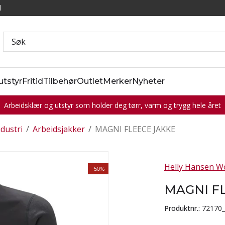
l
utstyr
Fritid
Tilbehør
Outlet
Merker
Nyheter
Arbeidsklær og utstyr som holder deg tørr, varm og trygg hele året
ndustri
/
Arbeidsjakker
/
MAGNI FLEECE JAKKE
Helly Hansen W
-50%
MAGNI F
Produktnr.:
72170