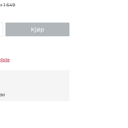
r 1 649
Kjøp
liste
del