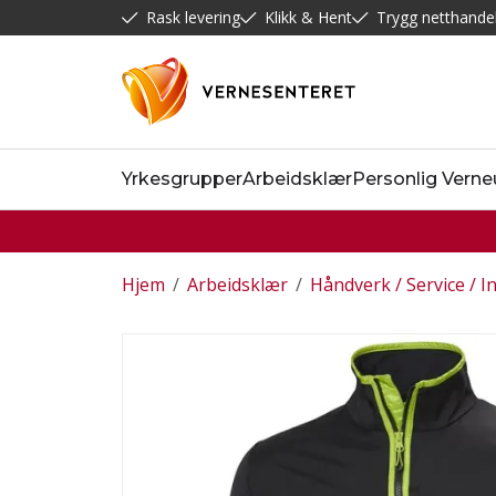
Rask levering
Klikk & Hent
Trygg netthande
Yrkesgrupper
Arbeidsklær
Personlig Verne
Hjem
/
Arbeidsklær
/
Håndverk / Service / I