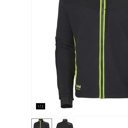
1
/
2